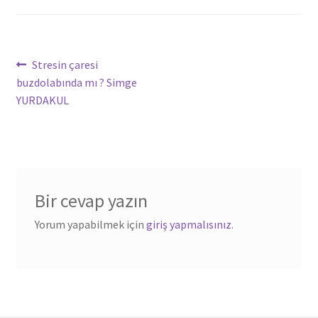
Yazı
Önceki
Stresin çaresi
yazı:
buzdolabında mı ? Simge
dolaşımı
YURDAKUL
Bir cevap yazın
Yorum yapabilmek için
giriş yapmalısınız
.