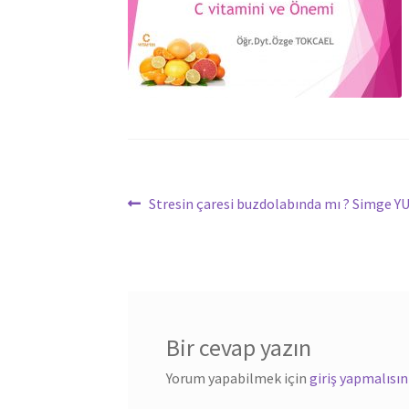
Yazı
Önceki
Stresin çaresi buzdolabında mı ? Simge 
yazı:
dolaşımı
Bir cevap yazın
Yorum yapabilmek için
giriş yapmalısın