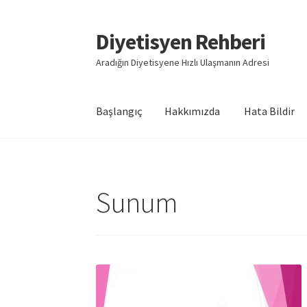
Diyetisyen Rehberi
Dolaşıma
İçeriğe
geç
geç
Aradığın Diyetisyene Hızlı Ulaşmanın Adresi
Başlangıç
Hakkımızda
Hata Bildir
Başlangıç
Hakkımızda
Hata Bildir
iletişim
Say
Sunum