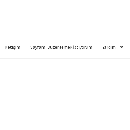
iletişim
Sayfamı Düzenlemek İstiyorum
Yardım
famı Düzenlemek İstiyorum
Yardım