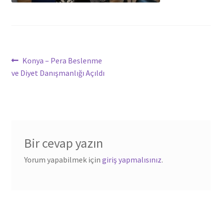
Yazı
Önceki
Konya – Pera Beslenme
yazı:
ve Diyet Danışmanlığı Açıldı
dolaşımı
Bir cevap yazın
Yorum yapabilmek için
giriş yapmalısınız
.